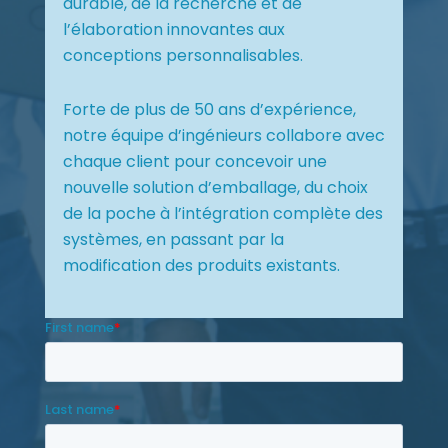
durable, de la recherche et de
l’élaboration innovantes aux
conceptions personnalisables.
Forte de plus de 50 ans d’expérience,
notre équipe d’ingénieurs collabore avec
chaque client pour concevoir une
nouvelle solution d’emballage, du choix
de la poche à l’intégration complète des
systèmes, en passant par la
modification des produits existants.