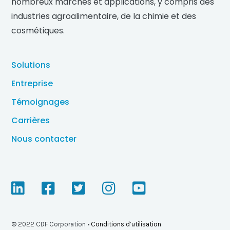
nombreux marchés et applications, y compris des
industries agroalimentaire, de la chimie et des
cosmétiques.
Solutions
Entreprise
Témoignages
Carrières
Nous contacter
D
D
D
D
D
é
é
é
é
é
© 2022 CDF Corporation •
Conditions d’utilisation