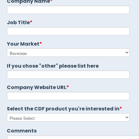
Company Name
*
Job Title
*
Your Market
*
If you chose "other" please list here
Company Website URL
*
Select the CDF product you're interested in
*
Comments