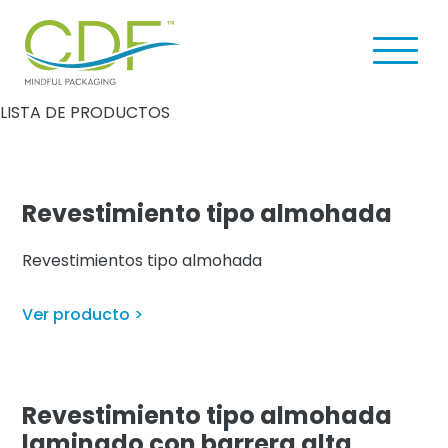
Skip
Skip
to
to
Men
main
footer
u
content
CDF
Navi
LISTA DE PRODUCTOS
Corporation
gati
on
Revestimiento tipo almohada
Revestimientos tipo almohada
Ver producto >
Revestimiento tipo almohada
laminado con barrera alta