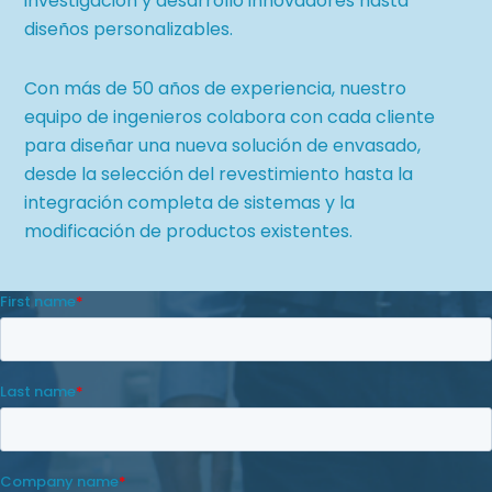
investigación y desarrollo innovadores hasta
diseños personalizables.
Con más de 50 años de experiencia, nuestro
equipo de ingenieros colabora con cada cliente
para diseñar una nueva solución de envasado,
desde la selección del revestimiento hasta la
integración completa de sistemas y la
modificación de productos existentes.